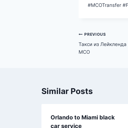
#MCOTransfer #Fl
Post
PREVIOUS
Такси из Лейкленда
navigation
MCO
Similar Posts
Orlando to Miami black
car service