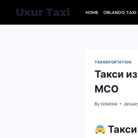
Skip
Uxur Taxi
to
HOME
ORLANDO TAXI 
content
TRANSPORTATION
Такси и
MCO
By
ticketsw
Januar
Такси