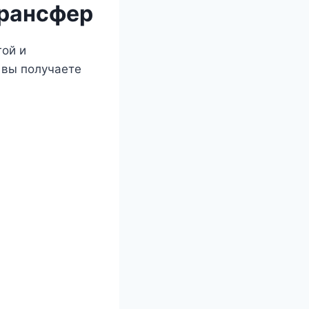
рансфер
гой и
вы получаете