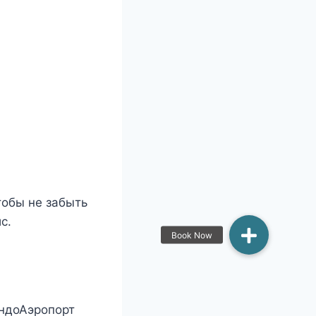
тобы не забыть
с.
ндоАэропорт