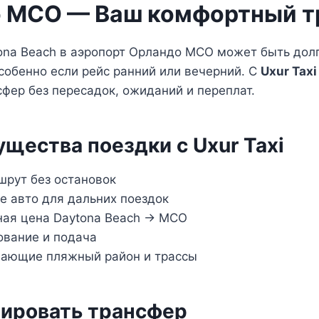
 MCO — Ваш комфортный т
ona Beach в аэропорт Орландо MCO может быть дол
собенно если рейс ранний или вечерний. С
Uxur Taxi
фер без пересадок, ожиданий и переплат.
щества поездки с Uxur Taxi
рут без остановок
 авто для дальних поездок
ная цена Daytona Beach → MCO
ование и подача
нающие пляжный район и трассы
ировать трансфер