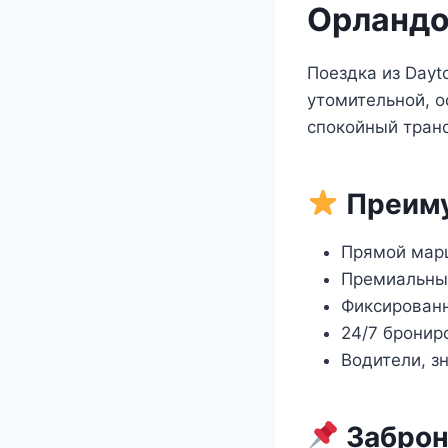
Орландо
Поездка из Dayt
утомительной, о
спокойный транс
Преиму
Прямой марш
Премиальные
Фиксирован
24/7 бронир
Водители, з
Заброн