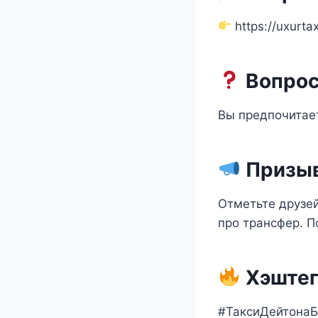
https://uxurta
Вопрос
Вы предпочитае
Призыв
Отметьте друзей
про трансфер. П
Хэштег
#ТаксиДейтонаБ