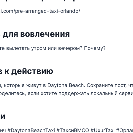
xi.com/pre-arranged-taxi-orlando/
 для вовлечения
те вылетать утром или вечером? Почему?
 к действию
, которые живут в Daytona Beach. Сохраните пост, ч
оделитесь, если хотите поддержать локальный серви
и
ич #DaytonaBeachTaxi #ТаксиВMCO #UxurTaxi #Орла